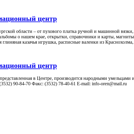
мационный центр
ской области – от пухового платка ручной и машинной вязки, 
 альбомы о нашем крае, открытки, справочники и карты, магнит
ая глиняная казачья игрушка, расписные валенки из Краснохолм
мационный центр
 представленная в Центре, производится народными умельцами
3532) 90-84-70 Факс: (3532) 78-40-61 E-mail: info-oren@mail.ru