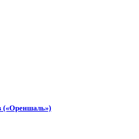
в («Ореншаль»)