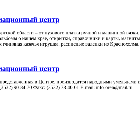
мационный центр
ской области – от пухового платка ручной и машинной вязки, 
 альбомы о нашем крае, открытки, справочники и карты, магнит
ая глиняная казачья игрушка, расписные валенки из Краснохолм
мационный центр
 представленная в Центре, производится народными умельцами
3532) 90-84-70 Факс: (3532) 78-40-61 E-mail: info-oren@mail.ru