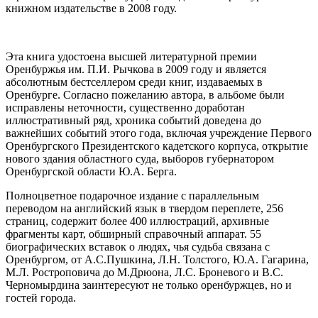
книжном издательстве в 2008 году.
Эта книга удостоена высшей литературной премии
Оренбуржья им. П.И. Рычкова в 2009 году и является
абсолютным бестселлером среди книг, издаваемых в
Оренбурге. Согласно пожеланию автора, в альбоме были
исправлены неточности, существенно доработан
иллюстративный ряд, хроника событий доведена до
важнейших событий этого года, включая учреждение Первого
Оренбургского Президентского кадетского корпуса, открытие
нового здания областного суда, выборов губернатором
Оренбургской области Ю.А. Берга.
Полноцветное подарочное издание с параллельным
переводом на английский язык в твердом переплете, 256
страниц, содержит более 400 иллюстраций, архивные
фрагменты карт, обширный справочный аппарат. 55
биографических вставок о людях, чья судьба связана с
Оренбургом, от А.С.Пушкина, Л.Н. Толстого, Ю.А. Гагарина,
М.Л. Ростроповича до М.Дрюона, Л.С. Броневого и В.С.
Черномырдина заинтересуют не только оренбуржцев, но и
гостей города.