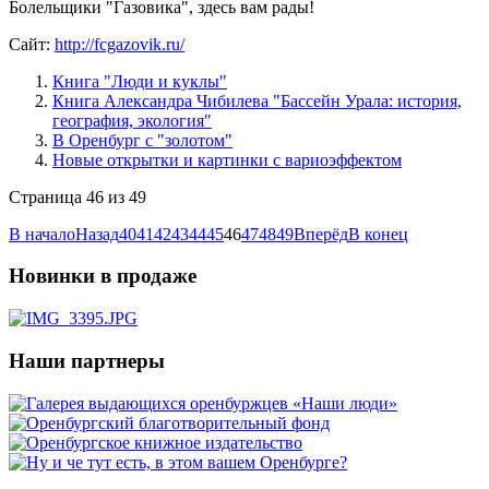
Болельщики "Газовика", здесь вам рады!
Сайт:
http://fcgazovik.ru/
Книга "Люди и куклы"
Книга Александра Чибилева "Бассейн Урала: история,
география, экология"
В Оренбург с "золотом"
Новые открытки и картинки с вариоэффектом
Страница 46 из 49
В начало
Назад
40
41
42
43
44
45
46
47
48
49
Вперёд
В конец
Новинки в продаже
Наши партнеры