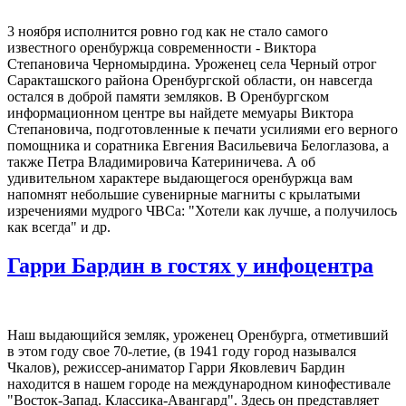
3 ноября исполнится ровно год как не стало самого
известного оренбуржца современности - Виктора
Степановича Черномырдина. Уроженец села Черный отрог
Саракташского района Оренбургской области, он навсегда
остался в доброй памяти земляков. В Оренбургском
информационном центре вы найдете мемуары Виктора
Степановича, подготовленные к печати усилиями его верного
помощника и соратника Евгения Васильевича Белоглазова, а
также Петра Владимировича Катериничева. А об
удивительном характере выдающегося оренбуржца вам
напомнят небольшие сувенирные магниты с крылатыми
изречениями мудрого ЧВСа: "Хотели как лучше, а получилось
как всегда" и др.
Гарри Бардин в гостях у инфоцентра
Наш выдающийся земляк, уроженец Оренбурга, отметивший
в этом году свое 70-летие, (в 1941 году город назывался
Чкалов), режиссер-аниматор Гарри Яковлевич Бардин
находится в нашем городе на международном кинофестивале
"Восток-Запад. Классика-Авангард". Здесь он представляет