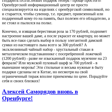
Подарить ПОЛЕЗНЫЙ подарок теперь - проще простого!
Оренбургский информационный центр не просто
специализируется на изделиях с оренбургской символикой, но
и старается, чтобы сувенир, т.е. предмет, привезенный или
подаренный кому-то на память, был полезен его обладателю, а
не стоял и пылился на полке.
Конечно, и изящная берестяная роза за 170 рублей, поднимет
настроение вашей даме, а после украсит ее квартиру, но может
быть все-таки сделать выбор в пользу элегантной дамской
сумки из настоящего льна всего за 300 рублей? А
эксклюзивный чайный набор - хрустальный стакан в
металлическом подстаканнике с посеребренной ложечкой
(1200 рублей) - разве не изысканный подарок мужчине на 23
февраля? Или мужской пуховый шарф за 700 рублей - в
нынешние морозы! Эти стильные и весьма нужные в быту
подарки сделаны не в Китае, но несмотря на свой
ограниченный тираж вполне приемлемы по цене. Порадуйте
себя и своих близких!
Алексей Саморядов вновь в
Оренбурге!