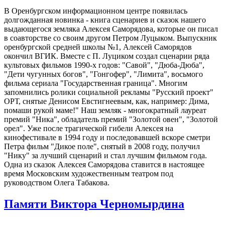
В Оренбургском информационном центре появилась
долгожданная новинка - книга сценариев и сказок нашего
выдающегося земляка Алексея Саморядова, которые он писал
в соавторстве со своим другом Петром Луцыком. Выпускник
оренбургской средней школы №1, Алексей Саморядов
окончил ВГИК. Вместе с П. Луциком создал сценарии ряда
культовых фильмов 1990-х годов: "Савой", "Дюба-Дюба",
"Дети чугунных богов", "Гонгофер", "Лимита", восьмого
фильма сериала "Государственная граница". Многим
запомнились ролики социальной рекламы "Русский проект"
ОРТ, снятые Денисом Евстигнеевым, как, например: Дима,
помаши рукой маме!" Наш земляк - многократный лауреат
премий "Ника", обладатель премий "Золотой овен", "Золотой
орел". Уже после трагической гибели Алексея на
кинофестивале в 1994 году и последовавшей вскоре сметри
Петра фильм "Дикое поле", снятый в 2008 году, получил
"Нику" за лучший сценарий и стал лучшим фильмом года.
Одна из сказок Алексея Саморядова ставится в настоящее
время Московским художественным театром под
руководством Олега Табакова.
Памяти Виктора Черномырдина