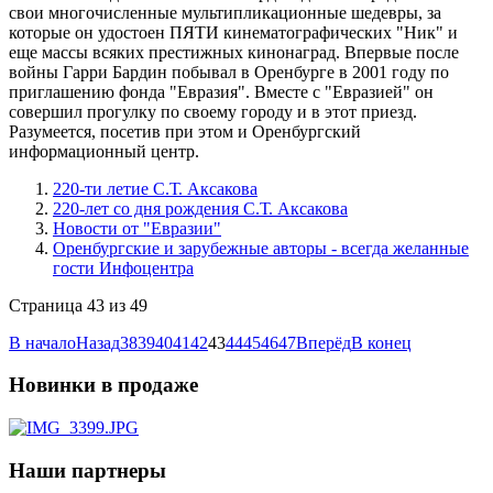
свои многочисленные мультипликационные шедевры, за
которые он удостоен ПЯТИ кинематографических "Ник" и
еще массы всяких престижных кинонаград. Впервые после
войны Гарри Бардин побывал в Оренбурге в 2001 году по
приглашению фонда "Евразия". Вместе с "Евразией" он
совершил прогулку по своему городу и в этот приезд.
Разумеется, посетив при этом и Оренбургский
информационный центр.
220-ти летие С.Т. Аксакова
220-лет со дня рождения С.Т. Аксакова
Новости от "Евразии"
Оренбургские и зарубежные авторы - всегда желанные
гости Инфоцентра
Страница 43 из 49
В начало
Назад
38
39
40
41
42
43
44
45
46
47
Вперёд
В конец
Новинки в продаже
Наши партнеры