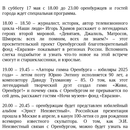
В субботу 17 мая с 18.00 до 23.00 оренбуржцев и гостей
города ждет специальная программа.
18.00 – 18.50 – журналист, историк, автор телевизионного
цикла «Наши люди» Игорь Храмов расскажет о легендарных
героях второй мировой. «Девятаев, Джалиль, Матросов,
Шморель: всех ли помним, всех ли знаем?» – этот
просветительский проект Оренбургский благотворительный
фонд «Евразия» показывает в регионах России. Вспомнить
слегка подзабытое и узнать что-то новое на этой встрече
смогут и старшеклассники, и взрослые.
19.00 – 19.45 – «Авторы гимна Оренбурга – юбиляры 2025
года» – летом поэту Юрию Энтину исполняется 90 лет, а
композитору Давиду Тухманову – 85. О том, как этот
легендарный творческий дуэт создал гимн «Живи,
Оренбург!» и почему связь с Оренбургом не прерывается по
сей день, расскажет гостям «Ночи музеев» фонд «Евразия».
20.00 – 20.45 – оренбуржцам будет представлен юбилейный
альбом «Эрнст Неизвестный». Российская презентация
прошла в Москве в апреле, в канун 100-летия со дня рождения
всемирно известного скульптора. О том, как Э.И.
Неизвестный связан с Оренбургом, можно будет узнать на