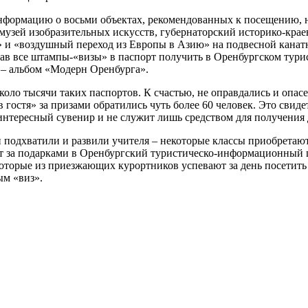
информацию о восьми объектах, рекомендованных к посещению, н
зей изобразительных искусств, губернаторский историко-краев
» и «воздушный переход из Европы в Азию» на подвесной канат
обрав все штампы-«визы» в паспорт получить в Оренбургском ту
 – альбом «Модерн Оренбурга».
коло тысячи таких паспортов. К счастью, не оправдались и опас
гостя» за призами обратились чуть более 60 человек. Это свиде
интересный сувенир и не служит лишь средством для получения 
подхватили и развили учителя – некоторые классы приобретают 
ят за подарками в Оренбургский туристическо-информационный ц
которые из приезжающих курортников успевают за день посетит
ым «виз».