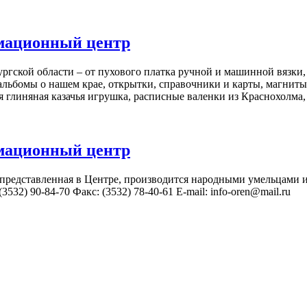
мационный центр
ской области – от пухового платка ручной и машинной вязки, 
 альбомы о нашем крае, открытки, справочники и карты, магнит
ая глиняная казачья игрушка, расписные валенки из Краснохолм
мационный центр
 представленная в Центре, производится народными умельцами
3532) 90-84-70 Факс: (3532) 78-40-61 E-mail: info-oren@mail.ru