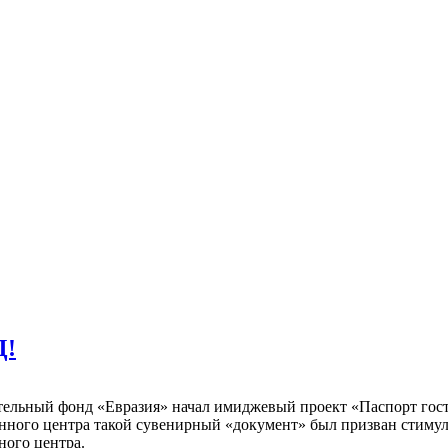
Д!
ительный фонд «Евразия» начал имиджевый проект «Паспорт гост
ного центра такой сувенирный «документ» был призван стимули
ного центра.