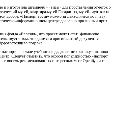
о и изготовила штемпеля – «визы» для проставления отметок о
едческий музей, квартира-музей Гагариных, музей-гауптвахта
ной дороге. «Паспорт гостя» можно за символическую плату
ристическо-информационном центре довольно приличный приз.
ения фонда «Евразия», что проект может стать финансово
тельствует о том, что даже сам оригинальный документ с
дорогостоящего подарка.
паспорта в начале учебного года, до летних каникул планово
ентр. Следует отметить, что особой популярностью «паспорт
ь все восемь рекомендованных интересных мест Оренбурга и