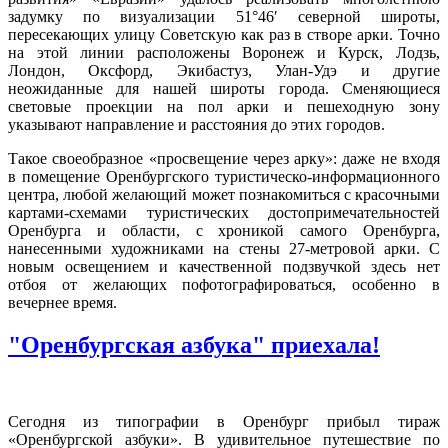
задумку по визуализации 51°46ʹ северной широты,
пересекающих улицу Советскую как раз в створе арки. Точно
на этой линии расположены Воронеж и Курск, Лодзь,
Лондон, Оксфорд, Экибастуз, Улан-Удэ и другие
неожиданные для нашей широты города. Сменяющиеся
световые проекции на пол арки и пешеходную зону
указывают направление и расстояния до этих городов.
Такое своеобразное «просвещение через арку»: даже не входя
в помещение Оренбургского туристическо-информационного
центра, любой желающий может познакомиться с красочными
картами-схемами туристических достопримечательностей
Оренбурга и области, с хроникой самого Оренбурга,
нанесенными художниками на стены 27-метровой арки. С
новым освещением и качественной подзвучкой здесь нет
отбоя от желающих пофотографироваться, особенно в
вечернее время.
"Оренбургская азбука" приехала!
Сегодня из типографии в Оренбург прибыл тираж
«Оренбургской азбуки». В удивительное путешествие по