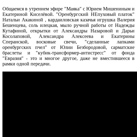
Общаемся в утреннем эфире "Маяка" с Юрием Мишениным и
Екатериной Киселёвой. "Оренбургский НЕпуховый платок"
Натальи Акакиной , кардаиловская казачья игрушка Валерия
Бешенцева, соль илецкая, мыло ручной работы от Надежды
Кутафиной, открытки от Александры Назаровой и Дарьи
Косолаповой, Александра Алексеева и Екатерины
Сперанской, восковые свечи, "сделанные лапками
оренбургских пчел" от Юлии Безбородовой, сарматские
браслеты и "кубик-трансформер-антистресс" от фонда
"Евразия" - это и многое другое, даже не вместившееся в
рамки одной передачи.