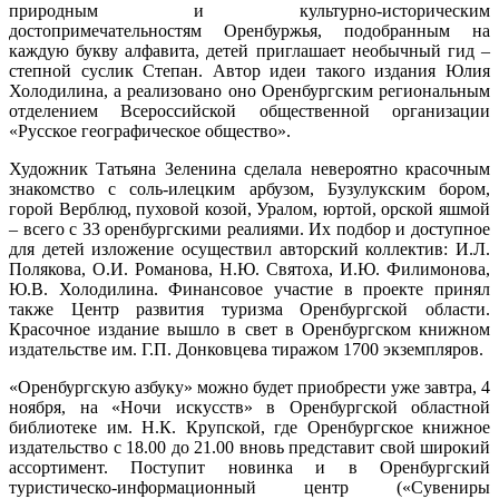
природным и культурно-историческим
достопримечательностям Оренбуржья, подобранным на
каждую букву алфавита, детей приглашает необычный гид –
степной суслик Степан. Автор идеи такого издания Юлия
Холодилина, а реализовано оно Оренбургским региональным
отделением Всероссийской общественной организации
«Русское географическое общество».
Художник Татьяна Зеленина сделала невероятно красочным
знакомство с соль-илецким арбузом, Бузулукским бором,
горой Верблюд, пуховой козой, Уралом, юртой, орской яшмой
– всего с 33 оренбургскими реалиями. Их подбор и доступное
для детей изложение осуществил авторский коллектив: И.Л.
Полякова, О.И. Романова, Н.Ю. Святоха, И.Ю. Филимонова,
Ю.В. Холодилина. Финансовое участие в проекте принял
также Центр развития туризма Оренбургской области.
Красочное издание вышло в свет в Оренбургском книжном
издательстве им. Г.П. Донковцева тиражом 1700 экземпляров.
«Оренбургскую азбуку» можно будет приобрести уже завтра, 4
ноября, на «Ночи искусств» в Оренбургской областной
библиотеке им. Н.К. Крупской, где Оренбургское книжное
издательство с 18.00 до 21.00 вновь представит свой широкий
ассортимент. Поступит новинка и в Оренбургский
туристическо-информационный центр («Сувениры